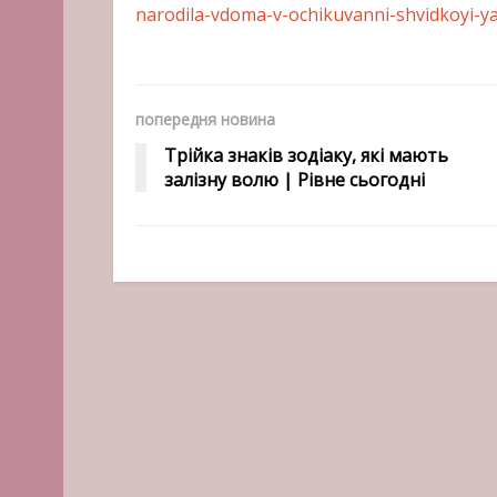
narodila-vdoma-v-ochikuvanni-shvidkoyi-ya
попередня новина
Трійка знаків зодіаку, які мають
залізну волю | Рівне сьогодні