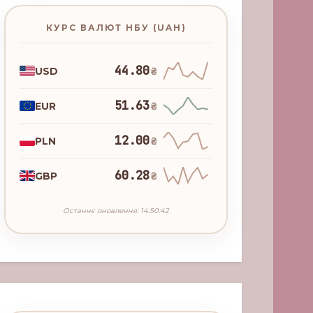
КУРС ВАЛЮТ НБУ (UAH)
44.80
USD
₴
51.63
EUR
₴
12.00
PLN
₴
60.28
GBP
₴
Останнє оновлення: 14:50:42