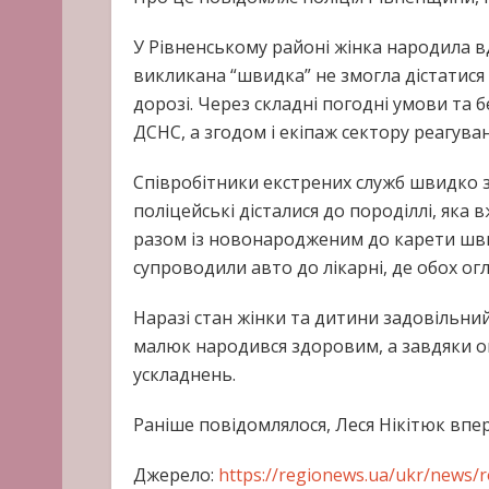
У Рівненському районі жінка народила в
викликана “швидка” не змогла дістатися 
дорозі. Через складні погодні умови та
ДСНС, а згодом і екіпаж сектору реагуван
Співробітники екстрених служб швидко з
поліцейські дісталися до породіллі, яка 
разом із новонародженим до карети шви
супроводили авто до лікарні, де обох ог
Наразі стан жінки та дитини задовільни
малюк народився здоровим, а завдяки оп
ускладнень.
Раніше повідомлялося, Леся Нікітюк впе
Джерело:
https://regionews.ua/ukr/news/