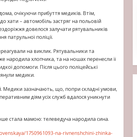
дома, очікуючи прибуття медиків. Втім,
до хати – автомобіль застряг на польовій
 бездоріжжя довелося залучати рятувальників
ня патрульної поліції.
реагували на виклик. Рятувальники та
вже народила хлопчика, та на ношах перенесли її
дкої допомоги. Після цього поліцейські
лянули медики.
й. Медики зазначають, що, попри складні умови,
еративним діям усіх служб вдалося уникнути
рше стала мамою: телеведуча народила сина.
rovenskaya/1750961093-na-rivnenshchini-zhinka-