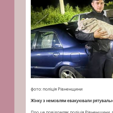
фото: поліція Рівненщини
Жінку з немовлям евакуювали рятувальн
Про це повідомляє поліція Рівненщини, 