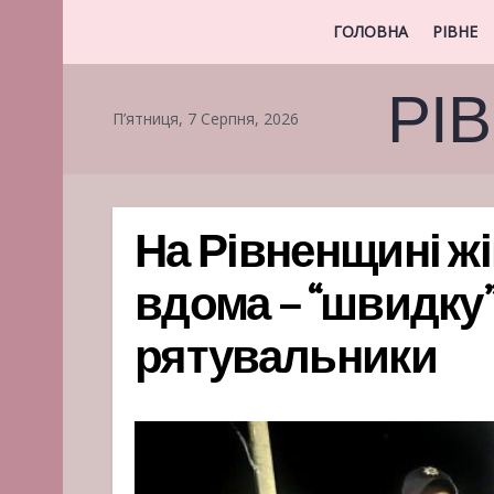
ГОЛОВНА
РІВНЕ
РІ
П’ятниця, 7 Серпня, 2026
На Рівненщині ж
вдома – “швидку
рятувальники