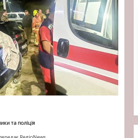
ики та поліція
передає RegioNews.