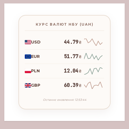
КУРС ВАЛЮТ НБУ (UAH)
44.79
USD
₴
51.77
EUR
₴
12.04
PLN
₴
60.39
GBP
₴
Останнє оновлення: 12:53:44