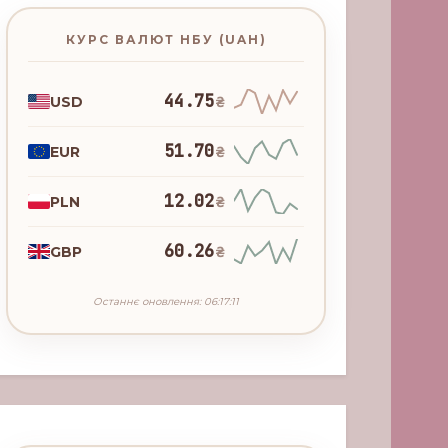
КУРС ВАЛЮТ НБУ (UAH)
44.75
USD
₴
51.70
EUR
₴
12.02
PLN
₴
60.26
GBP
₴
Останнє оновлення: 06:17:11