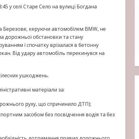
:45 у селі Старе Село на вулиці Богдана
ела Березове, керуючи автомобілем BMW, не
ла дорожньої обстановки та стану
руванням і спочатку врізалася в бетонну
ркан. Від удару автомобіль перекинувся на
тілесних ушкоджень.
ністративні матеріали за:
орожнього руху, що спричинило ДТП);
нспортним засобом без посвідчення водія та без
еобхідність дотримання правил дорожнього