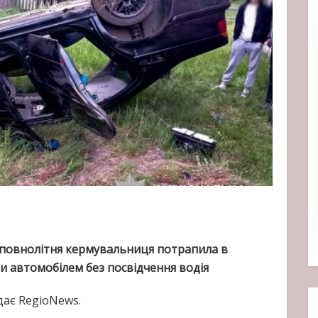
еповнолітня кермувальниця потрапила в
 автомобілем без посвідчення водія
дає RegioNews.