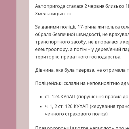
Автопригода сталася 2 червня близько 18
Хмельницького.
За даними поліції, 17-річна жителька с
обрала безпечної швидкості, не врахува
транспортного засобу, не впоралася з ке
електроопору, а потім – у дерев'яний па
територію приватного господарства.
Дівчина, яка була твереза, не отримала 
Поліцейські склали на неповнолітню адмі
ст. 124 КУпАП (порушення правил д
ч. 1, 2 ст. 126 КУпАП (керування тра
чинного страхового поліса).
Правоохоронці вкотре нагадують про н