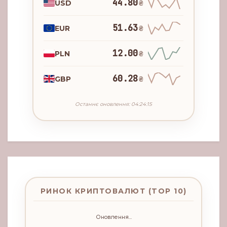
44.80
USD
₴
51.63
EUR
₴
12.00
PLN
₴
60.28
GBP
₴
Останнє оновлення: 04:24:15
РИНОК КРИПТОВАЛЮТ (TOP 10)
Оновлення...