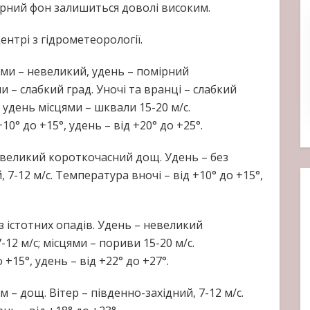
рний фон залишиться доволі високим.
нтрі з гідрометеорології.
ями – невеликий, удень – помірний
 – слабкий град. Уночі та вранці – слабкий
; удень місцями – шквали 15-20 м/с.
° до +15°, удень – від +20° до +25°.
евеликий короткочасний дощ. Удень – без
, 7-12 м/с. Температура вночі – від +10° до +15°,
з істотних опадів. Удень – невеликий
12 м/с; місцями – пориви 15-20 м/с.
+15°, удень – від +22° до +27°.
– дощ. Вітер – південно-західний, 7-12 м/с.