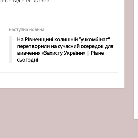
нь – від +18° до +23°.
наступна новина
На Рівненщині колишній “учкомбінат”
перетворили на сучасний осередок для
вивчення «Захисту України» | Рівне
сьогодні