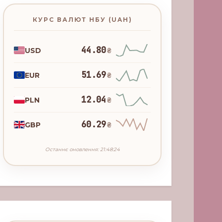
КУРС ВАЛЮТ НБУ (UAH)
44.80
USD
₴
51.69
EUR
₴
12.04
PLN
₴
60.29
GBP
₴
Останнє оновлення: 21:48:24