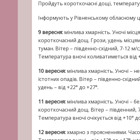
Пройдуть короткочасні дощі, температу
Інформують у Рівненському обласному це
9 вересня:
мінлива хмарність. Уночі місц
короткочасний дощ. Грози, удень місцями
туман. Вітер – південно-східний, 7-12 м/с
Температура вночі коливатиметься від +10
10 вересня:
мінлива хмарність. Уночі – н
істотних опадів. Вітер – південно-східний
удень – від +22° до +27°.
11 вересня:
мінлива хмарність. Уночі – бе
короткочасний дощ. Вітер – південний, 7-
Температура вночі очікується від +10° до 
12 вересня:
хмарно з проясненнями. Часом 