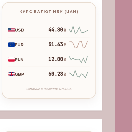
КУРС ВАЛЮТ НБУ (UAH)
44.80
USD
₴
51.63
EUR
₴
12.00
PLN
₴
60.28
GBP
₴
Останнє оновлення: 07:20:34