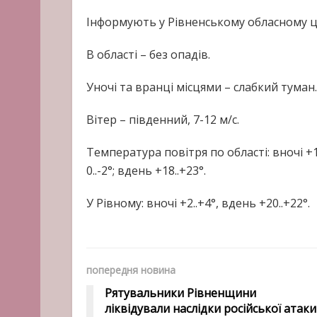
Інформують у Рівненському обласному це
В області – без опадів.
Уночі та вранці місцями – слабкий туман.
Вітер – південний, 7-12 м/с.
Температура повітря по області: вночі +
0..-2°; вдень +18..+23°.
У Рівному: вночі +2..+4°, вдень +20..+22°.
попередня новина
Рятувальники Рівненщини
ліквідували наслідки російської атаки