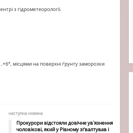
нтрі з гідрометеорології.
1..+6°, місцями на поверхні ґрунту заморозки
наступна новина
Прокурори відстояли довічне ув`язнення
чоловікові, який у Рівному зґвалтував і