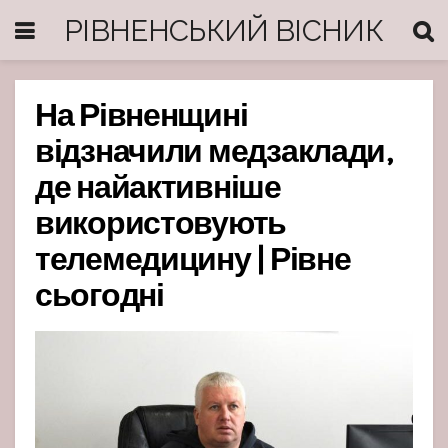
РІВНЕНСЬКИЙ ВІСНИК
На Рівненщині
відзначили медзаклади,
де найактивніше
використовують
телемедицину | Рівне
сьогодні