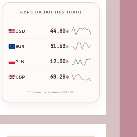
КУРС ВАЛЮТ НБУ (UAH)
44.80
USD
₴
51.63
EUR
₴
12.00
PLN
₴
60.28
GBP
₴
Останнє оновлення: 21:42:00