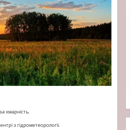
ва хмарність.
нтрі з гідрометеорології.