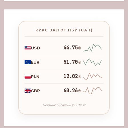
КУРС ВАЛЮТ НБУ (UAH)
44.75
USD
₴
51.70
EUR
₴
12.02
PLN
₴
60.26
GBP
₴
Останнє оновлення: 08:17:37