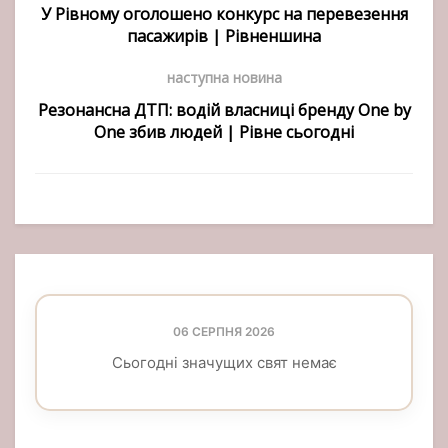
У Рівному оголошено конкурс на перевезення
пасажирів | Рівненшина
наступна новина
Резонансна ДТП: водій власниці бренду One by
One збив людей | Рівне сьогодні
06 СЕРПНЯ 2026
Сьогодні значущих свят немає