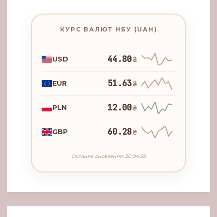
КУРС ВАЛЮТ НБУ (UAH)
44.80
USD
₴
51.63
EUR
₴
12.00
PLN
₴
60.28
GBP
₴
Останнє оновлення: 20:04:59