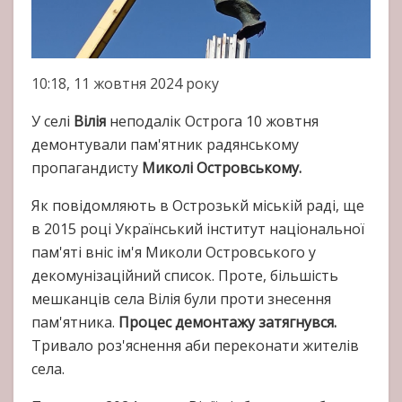
10:18, 11 жовтня 2024 року
У селі
Вілія
неподалік Острога 10 жовтня
демонтували пам'ятник радянському
пропагандисту
Миколі Островському.
Як повідомляють в Острозькй міській раді, ще
в 2015 році Український інститут національної
пам'яті вніс ім'я Миколи Островського у
декомунізаційний список. Проте, більшість
мешканців села Вілія були проти знесення
пам'ятника.
Процес демонтажу затягнувся.
Тривало роз'яснення аби переконати жителів
села.