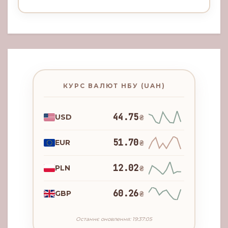
КУРС ВАЛЮТ НБУ (UAH)
44.75
USD
₴
51.70
EUR
₴
12.02
PLN
₴
60.26
GBP
₴
Останнє оновлення: 19:37:05