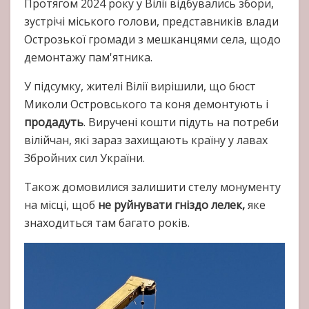
Протягом 2024 року у Вілії відбувались збори,
зустрічі міського голови, представників влади
Острозької громади з мешканцями села, щодо
демонтажу пам'ятника.
У підсумку, жителі Вілії вирішили, що бюст
Миколи Островського та коня демонтують і
продадуть
. Виручені кошти підуть на потреби
вілійчан, які зараз захищають країну у лавах
Збройних сил України.
Також домовилися залишити стелу монументу
на місці, щоб
не руйнувати гніздо лелек,
яке
знаходиться там багато років.