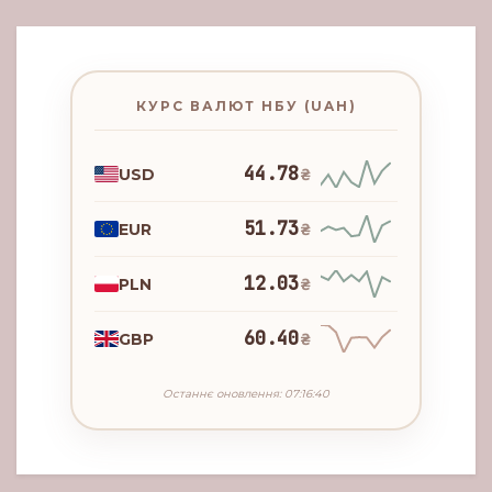
КУРС ВАЛЮТ НБУ (UAH)
44.78
USD
₴
51.73
EUR
₴
12.03
PLN
₴
60.40
GBP
₴
Останнє оновлення: 07:16:40