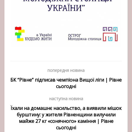
попередня новина
БК “Рівне” підписав чемпіона Вищої ліги | Рівне
сьогодні
наступна новина
Їхали на домашнє насильство, а виявили мішок
бурштину: у жителя Рівненщини вилучили
майже 27 кг «сонячного» каміння | Рівне
сьогодні