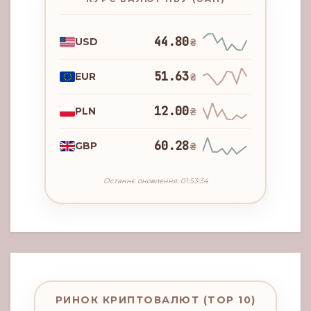
44.80
USD
₴
51.63
EUR
₴
12.00
PLN
₴
60.28
GBP
₴
Останнє оновлення: 01:53:34
РИНОК КРИПТОВАЛЮТ (TOP 10)