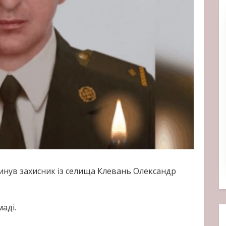
инув захисник із селища Клевань Олександр
аді.