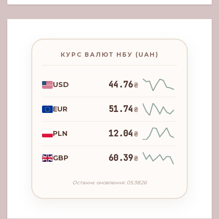
КУРС ВАЛЮТ НБУ (UAH)
44.76
USD
₴
51.74
EUR
₴
12.04
PLN
₴
60.39
GBP
₴
Останнє оновлення: 05:38:26