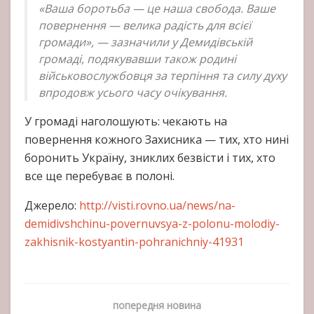
«Ваша боротьба — це наша свобода. Ваше
повернення — велика радість для всієї
громади», — зазначили у Демидівській
громаді, подякувавши також родині
військовослужбовця за терпіння та силу духу
впродовж усього часу очікування.
У громаді наголошують: чекають на
повернення кожного Захисника — тих, хто нині
боронить Україну, зниклих безвісти і тих, хто
все ще перебуває в полоні.
Джерело:
http://visti.rovno.ua/news/na-
demidivshchinu-povernuvsya-z-polonu-molodiy-
zakhisnik-kostyantin-pohranichniy-41931
попередня новина