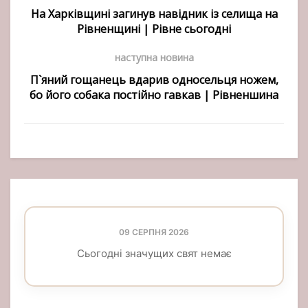
На Харківщині загинув навідник із селища на
Рівненщині | Рівне сьогодні
наступна новина
П`яний гощанець вдарив односельця ножем,
бо його собака постійно гавкав | Рівненшина
09 СЕРПНЯ 2026
Сьогодні значущих свят немає