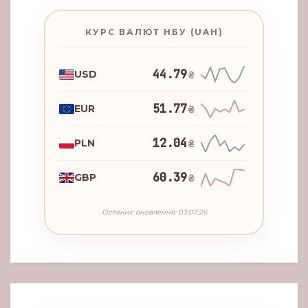
КУРС ВАЛЮТ НБУ (UAH)
44.79
USD
₴
51.77
EUR
₴
12.04
PLN
₴
60.39
GBP
₴
Останнє оновлення: 03:07:26