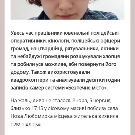
Увесь час працівники ювенальні поліцейські,
оперативники, кінологи, поліцейські офіцери
громад, нацгвардійці, рятувальники, лісники
та небайдужі громадяни розшукували хлопця
та робили усе можливе, аби повернути його
додому. Також використовували
квадрокоптери та аналізували десятки годин
записів камер системи «Безпечне місто».
На жаль, дива не сталося. Вчора, 5 червня,
близько 17:15 у лісовому масиві поблизу села
Нова Любомирка місцева жителька виявила
тіло підлітка.