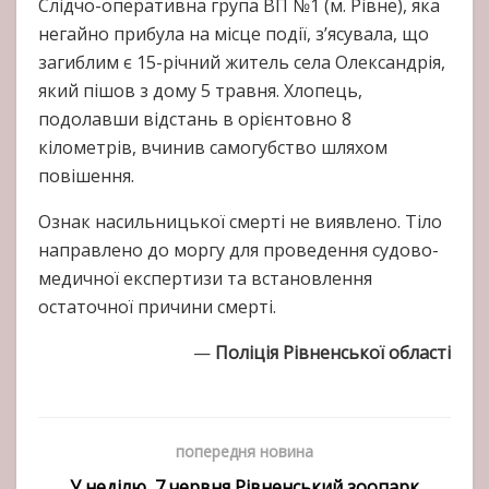
Слідчо-оперативна група ВП №1 (м. Рівне), яка
негайно прибула на місце події, з’ясувала, що
загиблим є 15-річний житель села Олександрія,
який пішов з дому 5 травня. Хлопець,
подолавши відстань в орієнтовно 8
кілометрів, вчинив самогубство шляхом
повішення.
Ознак насильницької смерті не виявлено. Тіло
направлено до моргу для проведення судово-
медичної експертизи та встановлення
остаточної причини смерті.
—
Поліція Рівненської області
попередня новина
У неділю, 7 червня Рівненський зоопарк