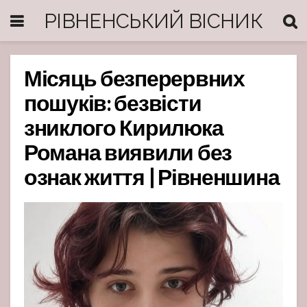
РІВНЕНСЬКИЙ ВІСНИК
Місяць безперервних
пошуків: безвісти
зниклого Кирилюка
Романа виявили без
ознак життя | Рівненшина