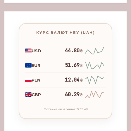
КУРС ВАЛЮТ НБУ (UAH)
44.80
USD
₴
51.69
EUR
₴
12.04
PLN
₴
60.29
GBP
₴
Останнє оновлення: 21:59:46