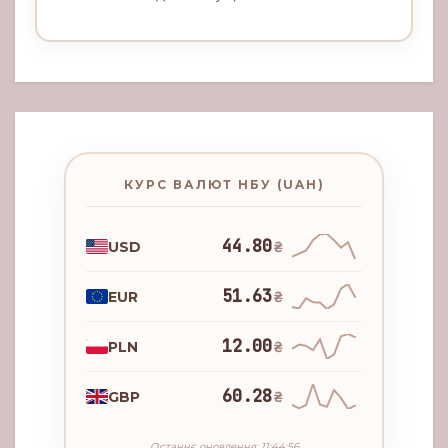
КУРС ВАЛЮТ НБУ (UAH)
44.80
USD
₴
51.63
EUR
₴
12.00
PLN
₴
60.28
GBP
₴
Останнє оновлення: 11:44:56