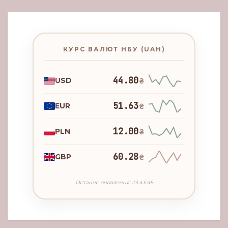
КУРС ВАЛЮТ НБУ (UAH)
44.80
USD
₴
51.63
EUR
₴
12.00
PLN
₴
60.28
GBP
₴
Останнє оновлення: 23:43:46