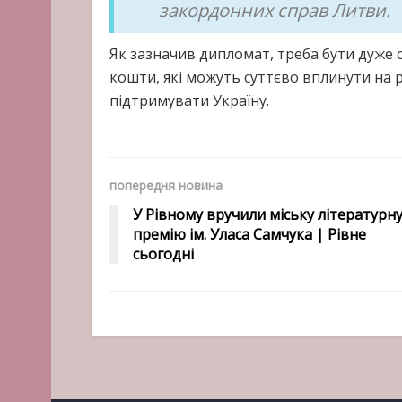
закордонних справ Литви.
Як зазначив дипломат, треба бути дуже с
кошти, які можуть суттєво вплинути на 
підтримувати Україну.
попередня новина
У Рівному вручили міську літературн
премію ім. Уласа Самчука | Рівне
сьогодні