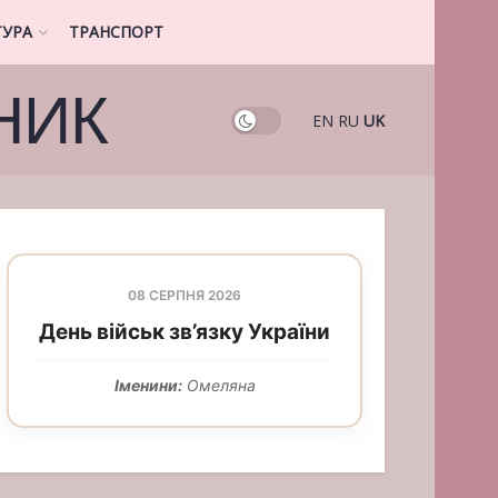
ТУРА
ТРАНСПОРТ
НИК
EN
RU
UK
08 СЕРПНЯ 2026
День військ зв’язку України
Іменини:
Омеляна