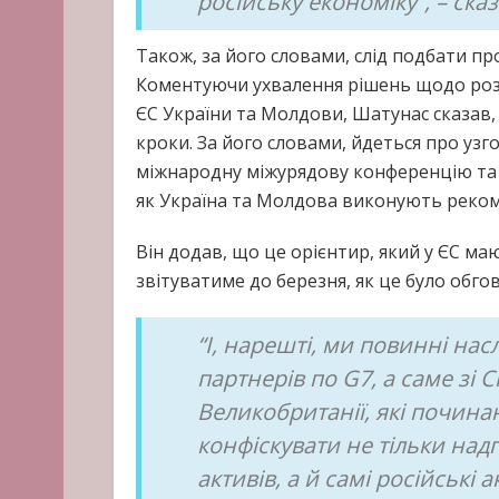
російську економіку”, – ска
Також, за його словами, слід подбати про
Коментуючи ухвалення рішень щодо розш
ЄС України та Молдови, Шатунас сказав, 
кроки. За його словами, йдеться про узг
міжнародну міжурядову конференцію та о
як Україна та Молдова виконують реком
Він додав, що це орієнтир, який у ЄС маю
звітуватиме до березня, як це було обго
“І, нарешті, ми повинні на
партнерів по G7, а саме зі 
Великобританії, які почин
конфіскувати не тільки над
активів, а й самі російські 