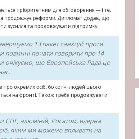
ається пріоритетним для обговорення — і те,
раїна продовжує реформи. Дипломат додав, що
ти зусилля та продовжувати підтримку.
авершуємо 13 пакет санкцій проти
Ми повинні почати говорити про 14
 ми очікуємо, що Європейська Рада це
нас.
 про окремих осіб, бо сотні людей цього
ється на фронті. Також треба продовжувати
и СПГ, алюміній, Росатом, ядерна
осіб, яким ми можемо впливати на