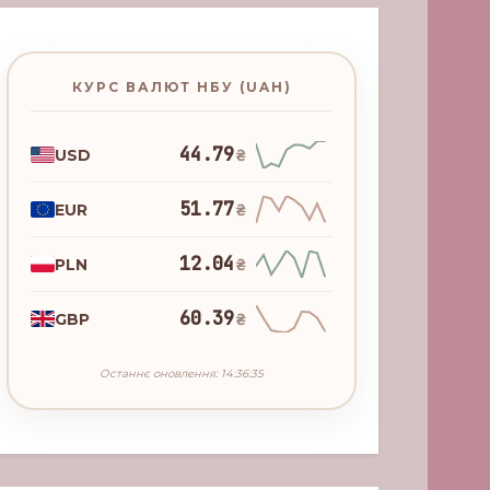
КУРС ВАЛЮТ НБУ (UAH)
44.79
USD
₴
51.77
EUR
₴
12.04
PLN
₴
60.39
GBP
₴
Останнє оновлення: 14:36:35