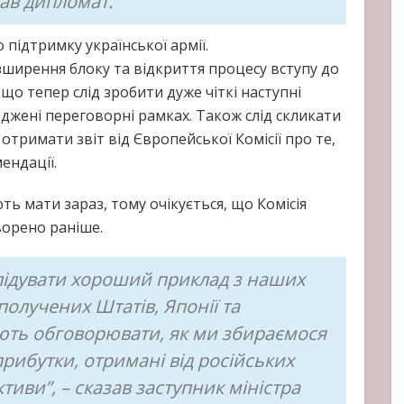
зав дипломат.
 підтримку української армії.
ирення блоку та відкриття процесу вступу до
що тепер слід зробити дуже чіткі наступні
оджені переговорні рамках. Також слід скликати
тримати звіт від Європейської Комісії про те,
ендації.
ть мати зараз, тому очікується, що Комісія
ворено раніше.
слідувати хороший приклад з наших
Сполучених Штатів, Японії та
ають обговорювати, як ми збираємося
прибутки, отримані від російських
активи”, – сказав заступник міністра