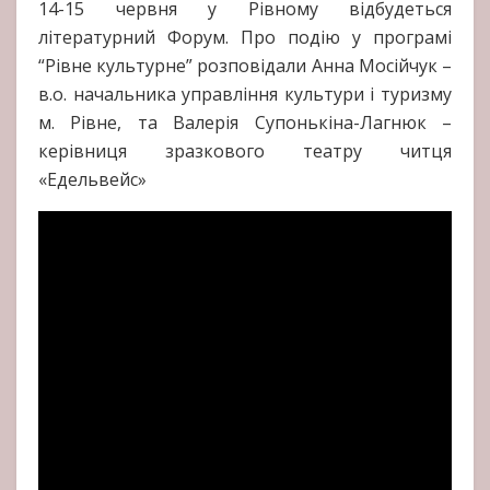
14-15 червня у Рівному відбудеться
літературний Форум. Про подію у програмі
“Рівне культурне” розповідали Анна Мосійчук –
в.о. начальника управління культури і туризму
м. Рівне, та Валерія Супонькіна-Лагнюк –
керівниця зразкового театру читця
«Едельвейс»