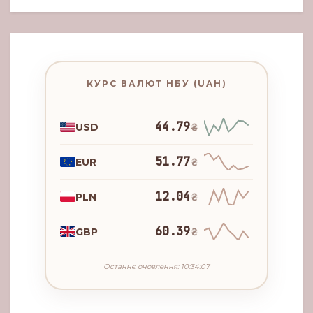
КУРС ВАЛЮТ НБУ (UAH)
44.79
USD
₴
51.77
EUR
₴
12.04
PLN
₴
60.39
GBP
₴
Останнє оновлення: 10:34:07