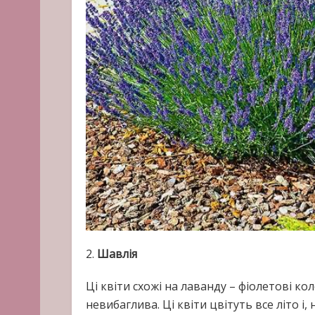
2.
Шавлія
Ці квіти схожі на лаванду – фіолетові к
невибаглива. Ці квіти цвітуть все літо і, 