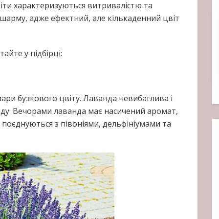
і квіти характеризуються витривалістю та
 шарму, адже ефектний, але кількаденний цвіт
тайте у підбірці:
мари бузкового цвіту. Лаванда невибаглива і
аду. Вечорами лаванда має насичений аромат,
 поєднуються з півоніями, дельфініумами та