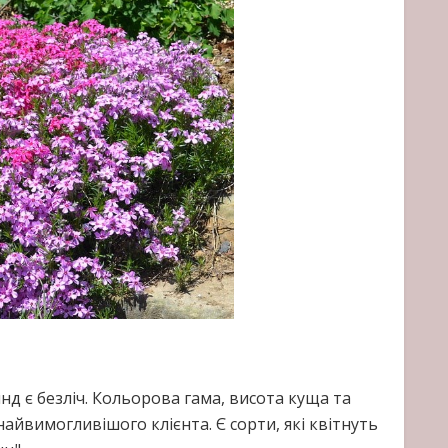
янд є безліч. Кольорова гама, висота куща та
найвимогливішого клієнта. Є сорти, які квітнуть