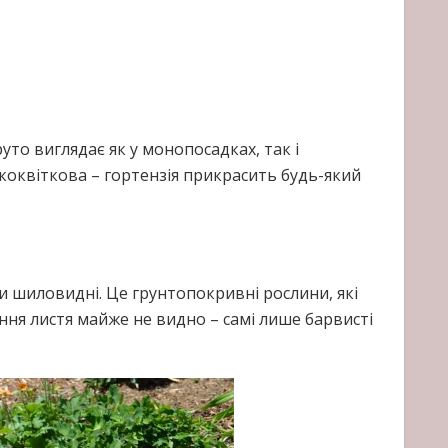
то виглядає як у монопосадках, так і
оквіткова – гортензія прикрасить будь-який
и шиловидні. Це грунтопокривні рослини, які
ння листя майже не видно – самі лише барвисті