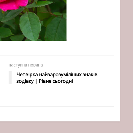
наступна новина
Четвірка найзарозуміліших знаків
зодіаку | Рівне сьогодні