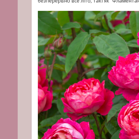
безперервно все літо, такі як "Фламентан