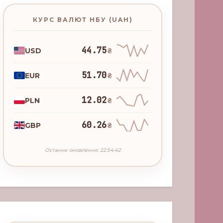
КУРС ВАЛЮТ НБУ (UAH)
44.75
USD
₴
51.70
EUR
₴
12.02
PLN
₴
60.26
GBP
₴
Останнє оновлення: 22:54:42