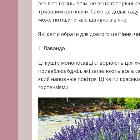
все літо і осінь. Втім, не всі багаторічн
тривалим цвітінням. Саме це додає саду
може потішити, але швидко зів`яне.
Які квіти обрати для довгого цвітіння, чи
1.
Лаванда
Ці кущі у монопосадці створюють цілі х
приваблює бджіл, які запилюють все в с
який наповнює повітря. Ці квіти красиво
гортензіями.