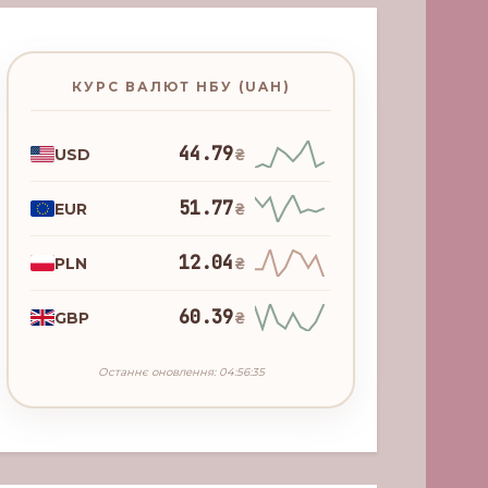
КУРС ВАЛЮТ НБУ (UAH)
44.79
USD
₴
51.77
EUR
₴
12.04
PLN
₴
60.39
GBP
₴
Останнє оновлення: 04:56:35