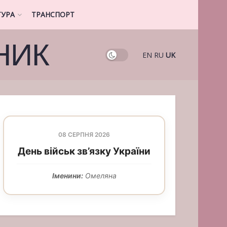
ТУРА
ТРАНСПОРТ
НИК
EN
RU
UK
08 СЕРПНЯ 2026
День військ зв’язку України
Іменини:
Омеляна