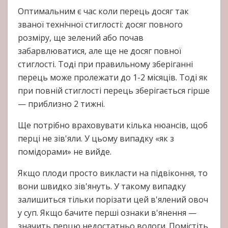
Оптимальним є час коли перець досяг так
званої технічної стиглості: досяг повного
розміру, ще зелений або почав
забарвлюватися, але ще не досяг повної
стиглості. Тоді при правильному зберіганні
перець може пролежати до 1-2 місяців. Тоді як
при повній стиглості перець зберігається гірше
— приблизно 2 тижні.
Ще потрібно враховувати кілька нюансів, щоб
перці не зів'яли. У цьому випадку «як з
помідорами» не вийде.
Якщо плоди просто викласти на підвіконня, то
вони швидко зів'януть. У такому випадку
залишиться тільки порізати цей в'ялений овоч
у суп. Якщо бачите перші ознаки в'янення —
значить перцю недостатньо вологи. Помістіть