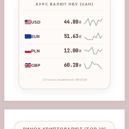
КУРС ВАЛЮТ НБУ (UAH)
44.80
USD
₴
51.63
EUR
₴
12.00
PLN
₴
60.28
GBP
₴
Останнє оновлення: 08:45:56