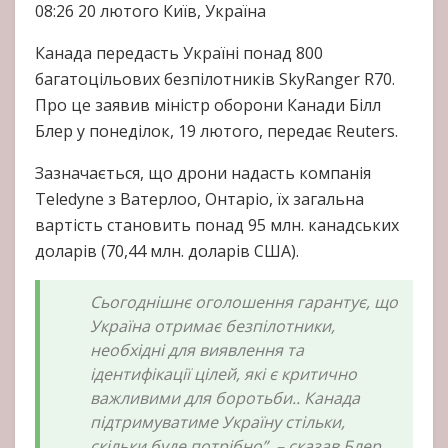
08:26
20 лютого
Київ, Україна
Канада передасть Україні понад 800
багатоцільових безпілотників SkyRanger R70.
Про це заявив міністр оборони Канади Білл
Блер у понеділок, 19 лютого, передає Reuters.
Зазначається, що дрони надасть компанія
Teledyne з Ватерлоо, Онтаріо, їх загальна
вартість становить понад 95 млн. канадських
доларів (70,44 млн. доларів США).
Сьогоднішнє оголошення гарантує, що
Україна отримає безпілотники,
необхідні для виявлення та
ідентифікації цілей, які є критично
важливими для боротьби.. Канада
підтримуватиме Україну стільки,
скільки буде потрібно”, – сказав Блер.