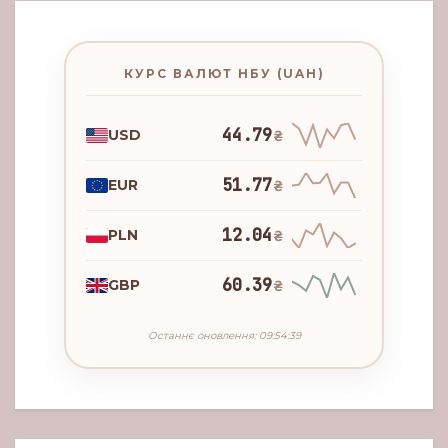
КУРС ВАЛЮТ НБУ (UAH)
44.79
USD
₴
51.77
EUR
₴
12.04
PLN
₴
60.39
GBP
₴
Останнє оновлення: 09:54:39