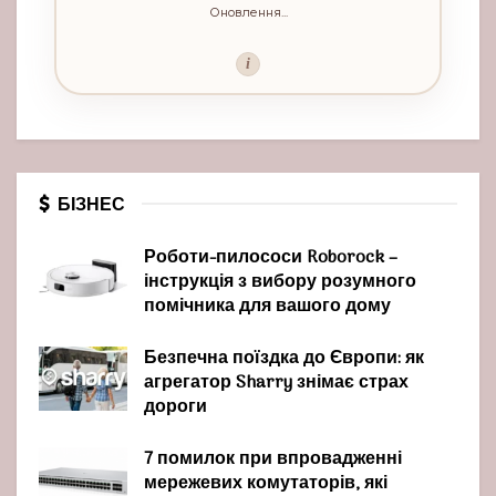
Оновлення...
i
БІЗНЕС
Роботи-пилососи Roborock –
інструкція з вибору розумного
помічника для вашого дому
Безпечна поїздка до Європи: як
агрегатор Sharry знімає страх
дороги
7 помилок при впровадженні
мережевих комутаторів, які