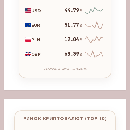
44.79
USD
₴
51.77
EUR
₴
12.04
PLN
₴
60.39
GBP
₴
Останнє оновлення: 13:25:40
РИНОК КРИПТОВАЛЮТ (TOP 10)