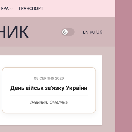
ТУРА
ТРАНСПОРТ
НИК
EN
RU
UK
08 СЕРПНЯ 2026
День військ зв’язку України
Іменини:
Омеляна