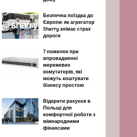
дому
Безпечна поїздка до
Європи: як агрегатор
Sharry знімає страх
дороги
7 помилок при
впровадженні
мережевих
комутаторів, які
можуть коштувати
бізнесу простою
Відкрити рахунок в
Польщі для
комфортної роботи з
міжнародними
фінансами