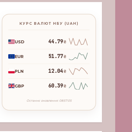
КУРС ВАЛЮТ НБУ (UAH)
44.79
USD
₴
51.77
EUR
₴
12.04
PLN
₴
60.39
GBP
₴
Останнє оновлення: 08:57:05