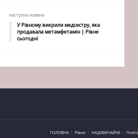
наступна новина
У Рівному викрили медсестру, яка
продавала метамфетамін | Рівне
сьогодні
ГОЛОВНА
Рівне
НАДЗВИЧАЙНЕ
Політ