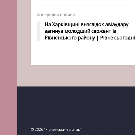
попередня новина
На Харківщині внаслідок авіаудару
загинув молодший сержант із
Рівненського району | Рівне сьогодні
© 2026 "Рівненський вісник"