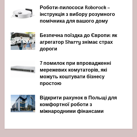
Роботи-пилососи Roborock –
інструкція з вибору розумного
помічника для вашого дому
Безпечна поїздка до Європи: як
агрегатор Sharry знімає страх
дороги
7 помилок при впровадженні
мережевих комутаторів, які
можуть коштувати бізнесу
простою
Відкрити рахунок в Польщі для
комфортної роботи з
міжнародними фінансами