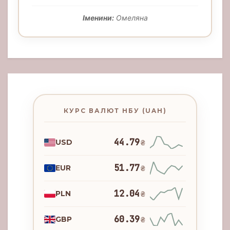
Іменини:
Омеляна
КУРС ВАЛЮТ НБУ (UAH)
44.79
USD
₴
51.77
EUR
₴
12.04
PLN
₴
60.39
GBP
₴