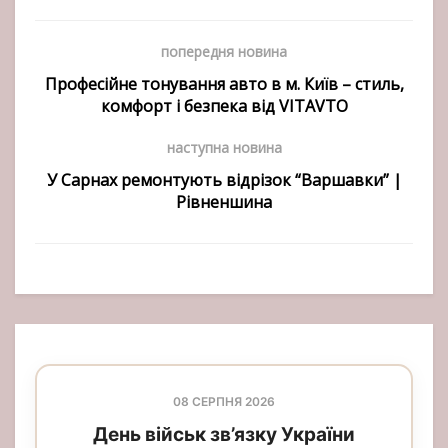
попередня новина
Професійне тонування авто в м. Київ – стиль,
комфорт і безпека від VITAVTO
наступна новина
У Сарнах ремонтують відрізок “Варшавки” |
Рівненшина
08 СЕРПНЯ 2026
День військ зв’язку України