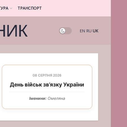
ТУРА
ТРАНСПОРТ
НИК
EN
RU
UK
08 СЕРПНЯ 2026
День військ зв’язку України
Іменини:
Омеляна