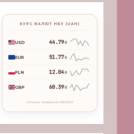
КУРС ВАЛЮТ НБУ (UAH)
44.79
USD
₴
51.77
EUR
₴
12.04
PLN
₴
60.39
GBP
₴
Останнє оновлення: 06:09:00