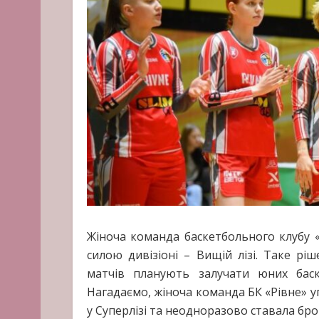
Жіноча команда баскетбольного клубу «
силою дивізіоні – Вищій лізі. Таке рі
матчів планують залучати юних бас
Нагадаємо, жіноча команда БК «Рівне» у
у Суперлізі та неодноразово ставала б