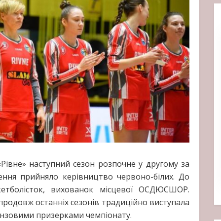
Рівне» наступний сезон розпочне у другому за
шення прийняло керівництво червоно-білих. До
кетболісток, вихованок місцевої ОСДЮСШОР.
продовж останніх сезонів традиційно виступала
ронзовими призерками чемпіонату.