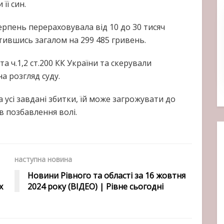
її син.
ерпень перераховувала від 10 до 30 тисяч
тившись загалом на 299 485 гривень.
 та ч.1,2 ст.200 КК України та скерували
 розгляд суду.
усі завдані збитки, їй може загрожувати до
в позбавлення волі.
наступна новина
Новини Рівного та області за 16 жовтня
х
2024 року (ВІДЕО) | Рівне сьогодні