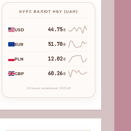
КУРС ВАЛЮТ НБУ (UAH)
44.75
USD
₴
51.70
EUR
₴
12.02
PLN
₴
60.26
GBP
₴
Останнє оновлення: 10:01:49