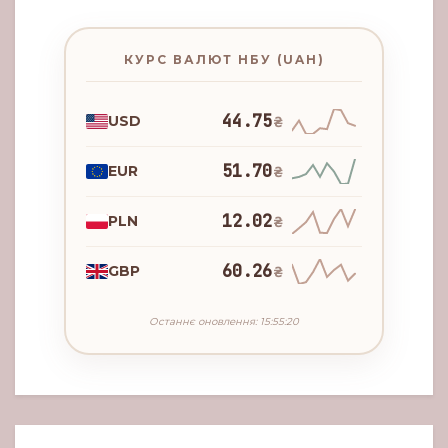
КУРС ВАЛЮТ НБУ (UAH)
44.75
USD
₴
51.70
EUR
₴
12.02
PLN
₴
60.26
GBP
₴
Останнє оновлення: 15:55:20