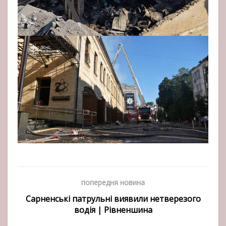
попередня новина
Сарненські патрульні виявили нетверезого
водія | Рівненшина