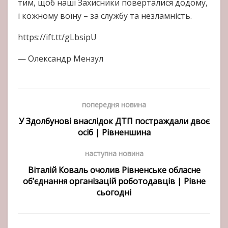
тим, щоб наші Захисники поверталися додому,
і кожному воїну – за службу та незламність.
https://ift.tt/gLbsipU
—
Олександр Мензул
попередня новина
У Здолбунові внаслідок ДТП постраждали двоє
осіб | Рівненшина
наступна новина
Віталій Коваль очолив Рівненське обласне
об’єднання організацій роботодавців | Рівне
сьогодні