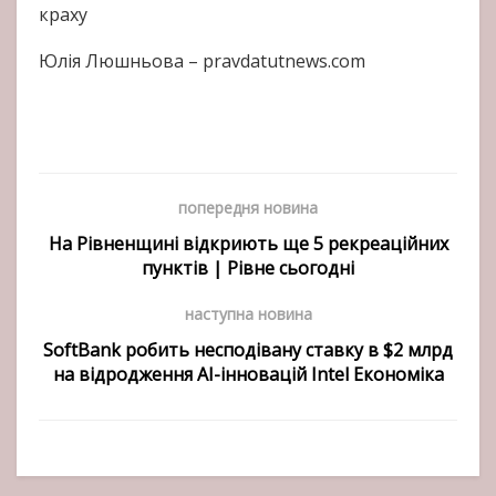
краху
Юлія Люшньова – pravdatutnews.com
попередня новина
На Рівненщині відкриють ще 5 рекреаційних
пунктів | Рівне сьогодні
наступна новина
SoftBank робить несподівану ставку в $2 млрд
на відродження AI-інновацій Intel Економіка