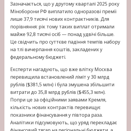
Зазначається, що у другому кварталі 2025 року
Міноборони РФ виплатило одноразові премії
лише 37,9 тисячі нових контрактників. Для
порівняння: рік тому таких виплат отримали
майже 92,8 тисячі осіб — понад удвічі більше.
Це свідчить про суттєве падіння темпів набору
на тлі вичерпання коштів, закладених у
федеральному бюджеті.
Експерти нагадують, що вже влітку Москва
перевищила встановлений ліміт у 30 млрд
рублів ($381,5 млн) і була змушена збільшити
витрати до 35,8 млрд рублів ($455,3 млн).
Попри це за офіційними заявами Кремля,
кількість нових контрактів перевищує
показники фінансування у півтора раза.
Аналітики підсумовують, що уряд перекладає
фінансовий тягар на регіональні бюджети, а