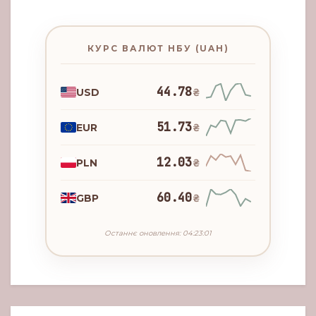
КУРС ВАЛЮТ НБУ (UAH)
44.78
USD
₴
51.73
EUR
₴
12.03
PLN
₴
60.40
GBP
₴
Останнє оновлення: 04:23:01