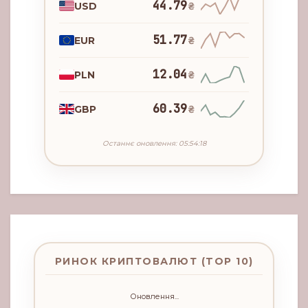
44.79
USD
₴
51.77
EUR
₴
12.04
PLN
₴
60.39
GBP
₴
Останнє оновлення: 05:54:18
РИНОК КРИПТОВАЛЮТ (TOP 10)
Оновлення...