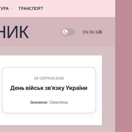
ТУРА
ТРАНСПОРТ
НИК
EN
RU
UK
08 СЕРПНЯ 2026
День військ зв’язку України
Іменини:
Омеляна