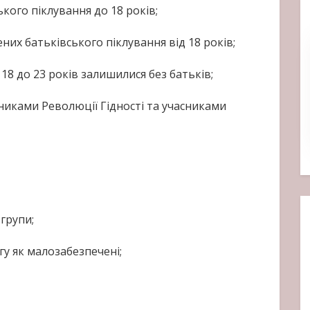
ького піклування до 18 років;
ених батьківського піклування від 18 років;
д 18 до 23 років залишилися без батьків;
никами Революції Гідності та учасниками
 групи;
гу як малозабезпечені;