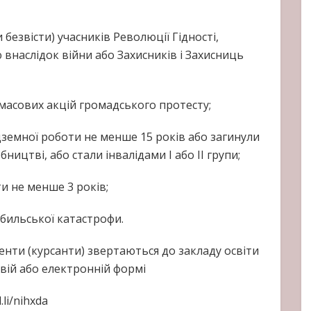
 безвісти) учасників Революції Гідності,
тю внаслідок війни або Захисників і Захисниць
с масових акцій громадського протесту;
дземної роботи не менше 15 років або загинули
ицтві, або стали інвалідами I або II групи;
и не менше 3 років;
бильської катастрофи.
енти (курсанти) звертаються до закладу освіти
овій або електронній формі
.li/nihxda