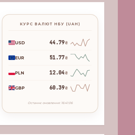
КУРС ВАЛЮТ НБУ (UAH)
44.79
USD
₴
51.77
EUR
₴
12.04
PLN
₴
60.39
GBP
₴
Останнє оновлення: 16:41:06