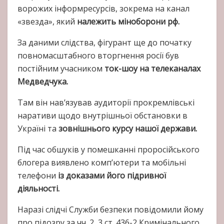
ворожих інформресурсів, зокрема на канал
«звезда», який
належить міноборони рф.
За даними слідства, фігурант ще до початку
повномасштабного вторгнення росії був
постійним учасником
ток-шоу на телеканалах
Медведчука.
Там він нав’язував аудиторії прокремлівські
наративи щодо внутрішньої обстановки в
Україні та
зовнішнього курсу нашої держави.
Під час обшуків у помешканні проросійського
блогера виявлено комп’ютери та мобільні
телефони
із доказами його підривної
діяльності.
Наразі слідчі Служби безпеки повідомили йому
про підозру за чч. 2, 3 ст. 436-2 Кримінального