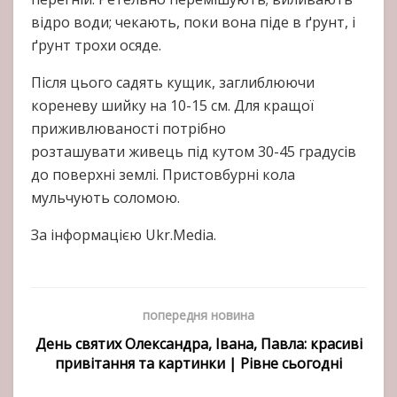
відро води; чекають, поки вона піде в ґрунт, і
ґрунт трохи осяде.
Після цього садять кущик, заглиблюючи
кореневу шийку на 10-15 см. Для кращої
приживлюваності потрібно
розташувати живець під кутом 30-45 градусів
до поверхні землі. Пристовбурні кола
мульчують соломою.
За інформацією Ukr.Media.
попередня новина
День святих Олександра, Івана, Павла: красиві
привітання та картинки | Рівне сьогодні