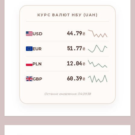
КУРС ВАЛЮТ НБУ (UAH)
44.79
USD
₴
51.77
EUR
₴
12.04
PLN
₴
60.39
GBP
₴
Останнє оновлення: 04:09:38