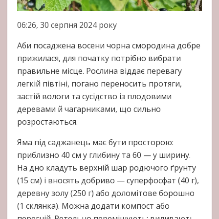
06:26, 30 серпня 2024 року
Аби посаджена восени чорна смородина добре
прижилася, для початку потрібно вибрати
правильне місце. Рослина віддає перевагу
легкій півтіні, погано переносить протяги,
застій вологи та сусідство із плодовими
деревами й чагарниками, що сильно
розростаються.
Яма під саджанець має бути просторою:
приблизно 40 см у глибину та 60 — у ширину.
На дно кладуть верхній шар родючого ґрунту
(15 см) і вносять добриво — суперфосфат (40 г),
деревну золу (250 г) або доломітове борошно
(1 склянка). Можна додати компост або
перегній. Ретельно перемішують; виливають