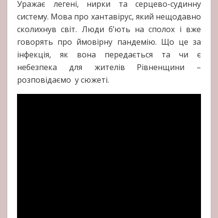
Уражає легені, нирки та серцево-судинну
систему. Мова про хантавірус, який нещодавно
сколихнув світ. Люди б’ють на сполох і вже
говорять про ймовірну пандемію. Що це за
інфекція, як вона передається та чи є
небезпека для жителів Рівненщини –
розповідаємо у сюжеті.