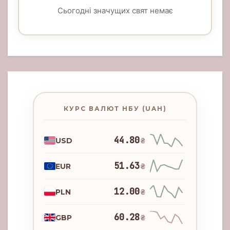
Сьогодні значущих свят немає
КУРС ВАЛЮТ НБУ (UAH)
44.80
USD
₴
51.63
EUR
₴
12.00
PLN
₴
60.28
GBP
₴