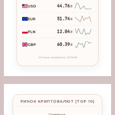
44.76
USD
₴
51.74
EUR
₴
12.04
PLN
₴
60.39
GBP
₴
Останнє оновлення: 03:15:46
РИНОК КРИПТОВАЛЮТ (TOP 10)
Оновлення...