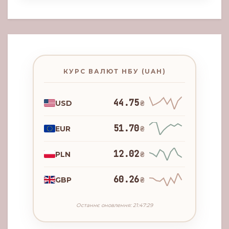
КУРС ВАЛЮТ НБУ (UAH)
44.75
USD
₴
51.70
EUR
₴
12.02
PLN
₴
60.26
GBP
₴
Останнє оновлення: 21:47:29