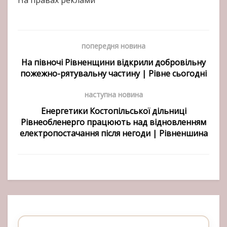
На правах реклами
попередня новина
На півночі Рівненщини відкрили добровільну
пожежно-рятувальну частину | Рівне сьогодні
наступна новина
Енергетики Костопільської дільниці
Рівнеобленерго працюють над відновленням
електропостачання після негоди | Рівненшина