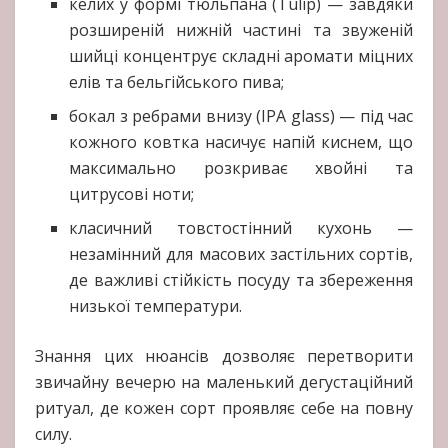
келих у формі тюльпана (Tulip) — завдяки
розширеній нижній частині та звуженій
шийці концентрує складні аромати міцних
елів та бельгійського пива;
бокал з ребрами внизу (IPA glass) — під час
кожного ковтка насичує напій киснем, що
максимально розкриває хвойні та
цитрусові ноти;
класичний товстостінний кухонь —
незамінний для масових застільних сортів,
де важливі стійкість посуду та збереження
низької температури.
Знання цих нюансів дозволяє перетворити
звичайну вечерю на маленький дегустаційний
ритуал, де кожен сорт проявляє себе на повну
силу.