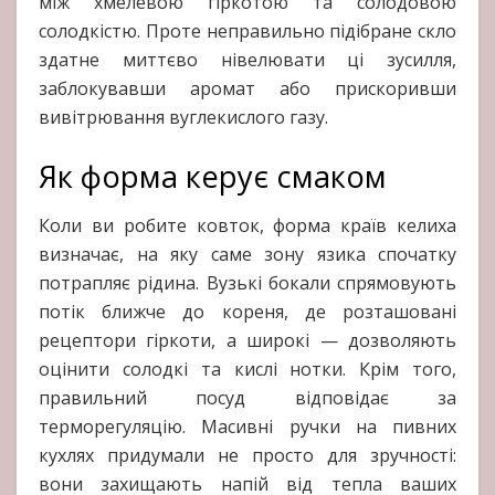
між хмелевою гіркотою та солодовою
солодкістю. Проте неправильно підібране скло
здатне миттєво нівелювати ці зусилля,
заблокувавши аромат або прискоривши
вивітрювання вуглекислого газу.
Як форма керує смаком
Коли ви робите ковток, форма країв келиха
визначає, на яку саме зону язика спочатку
потрапляє рідина. Вузькі бокали спрямовують
потік ближче до кореня, де розташовані
рецептори гіркоти, а широкі — дозволяють
оцінити солодкі та кислі нотки. Крім того,
правильний посуд відповідає за
терморегуляцію. Масивні ручки на пивних
кухлях придумали не просто для зручності:
вони захищають напій від тепла ваших