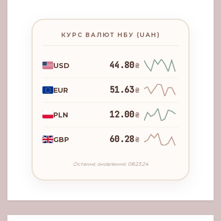
КУРС ВАЛЮТ НБУ (UAH)
44.80
USD
₴
51.63
EUR
₴
12.00
PLN
₴
60.28
GBP
₴
Останнє оновлення: 08:23:24