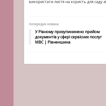
використати листя на користь для саду а
попередня новина
У Рівному призупининено прийом
документів у сфері сервісних послуг
МВС | Рівненшина