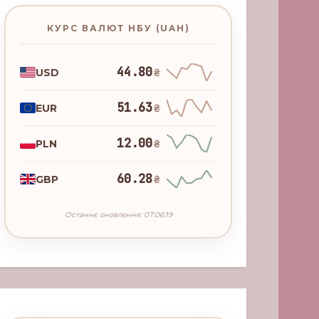
КУРС ВАЛЮТ НБУ (UAH)
44.80
USD
₴
51.63
EUR
₴
12.00
PLN
₴
60.28
GBP
₴
Останнє оновлення: 07:06:19