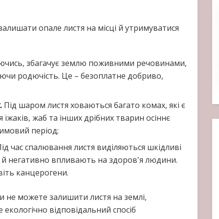
залишати опале листя на місці й утримуватися
аючись, збагачує землю поживними речовинами,
ючи родючість. Це – безоплатне добриво,
.
Під шаром листя ховаються багато комах, які є
їжаків, жаб та інших дрібних тварин осіннє
зимовий період;
 Під час спалювання листя виділяються шкідливі
 й негативно впливають на здоров'я людини.
авіть канцерогени.
 не можете залишити листя на землі,
 екологічно відповідальний спосіб