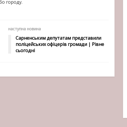
бо городу.
наступна новина
Сарненським депутатам представили
поліцейських офіцерів громади | Рівне
сьогодні