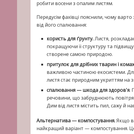
робити восени з опалим листям.
Передусім фахівці пояснили, чому варто 
від його спалювання:
користь для ґрунту.
Листя, розклад
покращуючи її структуру та підвищу
створене самою природою.
притулок для дрібних тварин і комах
важливою частиною екосистеми. Для 
листя стає природним укриттям на 
спалювання — шкода для здоров'я
.
речовини, що забруднюють повітря
Дим від листя містить пил, сажу й н
Альтернатива — компостування.
Якщо ви
найкращий варіант — компостування. Це