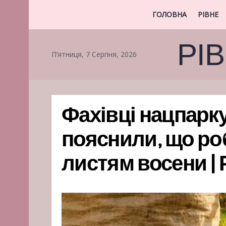
ГОЛОВНА
РІВНЕ
РІ
П’ятниця, 7 Серпня, 2026
Фахівці нацпарк
пояснили, що ро
листям восени | 