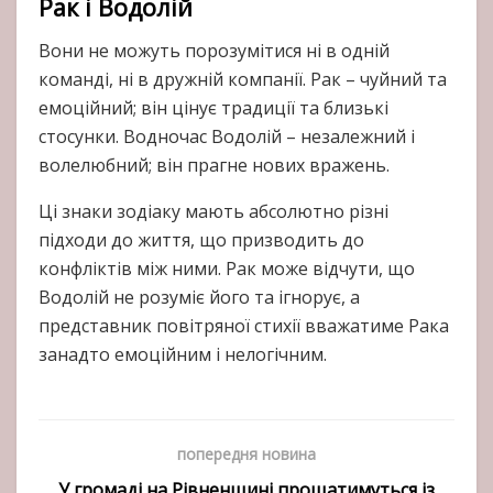
Рак і Водолій
Вони не можуть порозумітися ні в одній
команді, ні в дружній компанії. Рак – чуйний та
емоційний; він цінує традиції та близькі
стосунки. Водночас Водолій – незалежний і
волелюбний; він прагне нових вражень.
Ці знаки зодіаку мають абсолютно різні
підходи до життя, що призводить до
конфліктів між ними. Рак може відчути, що
Водолій не розуміє його та ігнорує, а
представник повітряної стихії вважатиме Рака
занадто емоційним і нелогічним.
попередня новина
У громаді на Рівненщині прощатимуться із