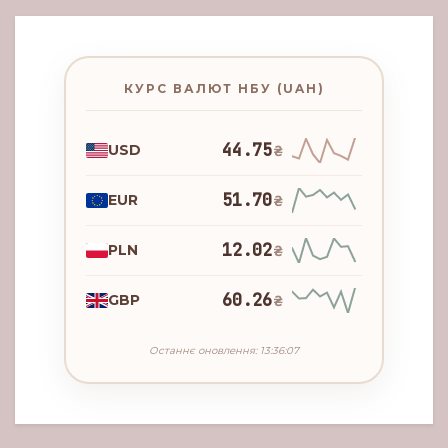
КУРС ВАЛЮТ НБУ (UAH)
44.75
USD
₴
51.70
EUR
₴
12.02
PLN
₴
60.26
GBP
₴
Останнє оновлення: 13:36:07