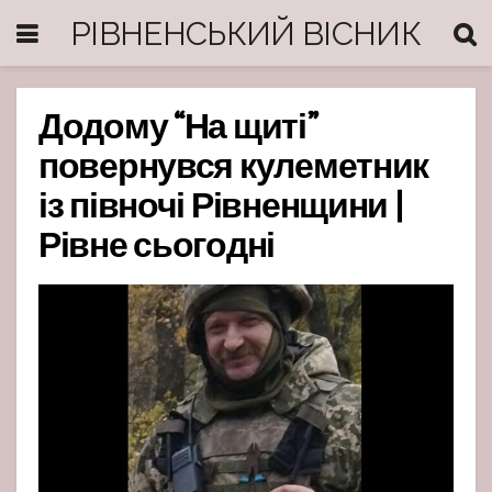
РІВНЕНСЬКИЙ ВІСНИК
Додому “На щиті”
повернувся кулеметник
із півночі Рівненщини |
Рівне сьогодні