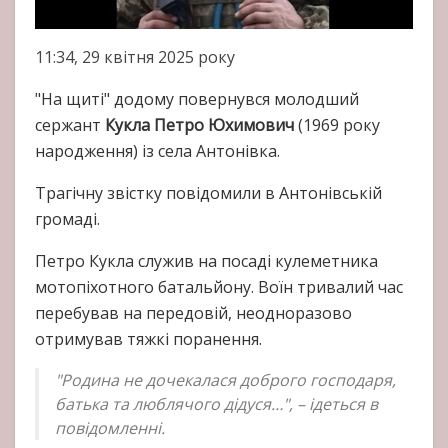
11:34, 29 квітня 2025 року
"На щиті" додому повернувся молодший
сержант
Кукла Петро Юхимович
(1969 року
народження) із села Антонівка.
Трагічну звістку повідомили в Антонівській
громаді.
Петро Кукла служив на посаді кулеметника
мотопіхотного батальйону. Воїн тривалий час
перебував на передовій, неодноразово
отримував тяжкі поранення.
"Родина не дочекалася доброго господаря,
батька та люблячого дідуся…", – ідеться в
повідомленні.