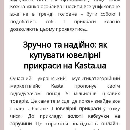
Кожна жінка особлива і носити все уніфіковане
вже не в тренді, головне – бути собою і
подобатись собі. І прикраси класно
дозволяють цьому проявлятись…
Зручно та надійно: як
купувати ювелірні
прикраси на Kasta.ua
Сучасний український мультикатегорійний
маркетплейс
Kasta
пропонує своїм
відвідувачам понад 5 мільйонів цікавих
товарів. Це саме те місце, де кожен знайде все
і навіть більше. І
ювелірні прикраси
у тому
числі. До прикладу,
золоті каблучки на
заручини
. Це справжня знахідна в
онлайн-