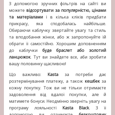
З допомогою зручних фільтрів на сайті ви
можете
відсортувати за популярністю, цінами
та матеріалами
і в кілька кліків придбати
прикрасу, яка сподобалась найбільше.
Обираючи каблучку звертайте увагу та стиль
та вподобання жінки, або ж запропонуйте їй
обрати її самостійно. Хорошим доповненням
до каблучки
буде браслет або золотий
ланцюжок
. Тут ви знайдете все, аби зробити
вашу половинку щасливою!
Що важливо:
Kasta
за потреби дає
розтермінування платежу, а також
кешбек
за
кожну покупку. Тож ви не тільки отримаєте
задоволення від вдалої покупки, але й
матимете бонуси. Неодмінно зверніть увагу на
програму лояльності
Kasta Black
. З її
допомогою ви отримаєте
безкоштовну