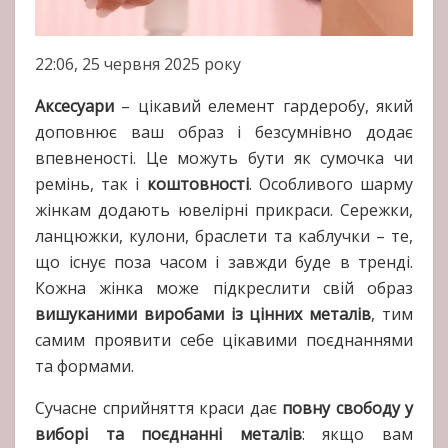
22:06, 25 червня 2025 року
Аксесуари
– цікавий елемент гардеробу, який
доповнює ваш образ і безсумнівно додає
впевненості. Це можуть бути як сумочка чи
ремінь, так і
коштовності
. Особливого шарму
жінкам додають ювелірні прикраси. Сережки,
ланцюжки, кулони, браслети та каблучки – те,
що існує поза часом і завжди буде в тренді.
Кожна жінка може підкреслити свій образ
вишуканими виробами із цінних металів
, тим
самим проявити себе цікавими поєднаннями
та формами.
Сучасне сприйняття краси дає
повну свободу у
виборі та поєднанні металів
: якщо вам