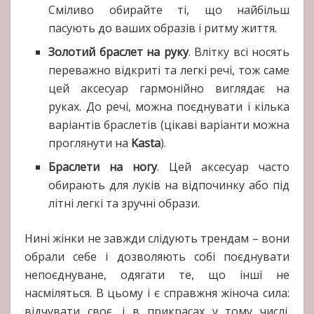
Сміливо обирайте ті, що найбільш
пасують до ваших образів і ритму життя.
Золотий браслет на руку
. Влітку всі носять
переважно відкриті та легкі речі, тож саме
цей аксесуар гармонійно виглядає на
руках. До речі, можна поєднувати і кілька
варіантів браслетів (цікаві варіанти можна
проглянути на
Kasta
).
Браслети на ногу
. Цей аксесуар часто
обирають для луків на відпочинку або під
літні легкі та зручні образи.
Нині жінки не завжди слідують трендам – вони
обрали себе і дозволяють собі поєднувати
непоєднуване, одягати те, що інші не
насміляться. В цьому і є справжня жіноча сила:
відчувати своє, і в прикрасах у тому числі.