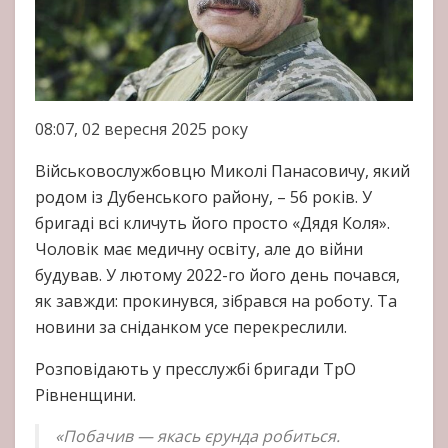
08:07, 02 вересня 2025 року
Військовослужбовцю Миколі Панасовичу, який
родом із Дубенського району, – 56 років. У
бригаді всі кличуть його просто «Дядя Коля».
Чоловік має медичну освіту, але до війни
будував. У лютому 2022-го його день почався,
як завжди: прокинувся, зібрався на роботу. Та
новини за сніданком усе перекреслили.
Розповідають у пресслужбі бригади ТрО
Рівненщини.
«Побачив — якась єрунда робиться.