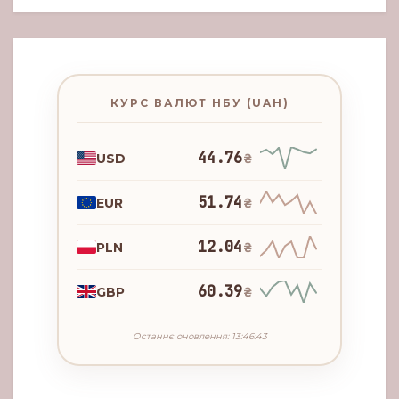
КУРС ВАЛЮТ НБУ (UAH)
44.76
USD
₴
51.74
EUR
₴
12.04
PLN
₴
60.39
GBP
₴
Останнє оновлення: 13:46:43