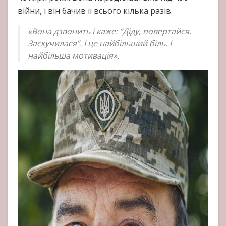
війни, і він бачив її всього кілька разів.
«Вона дзвонить і каже: “Діду, повертайся.
Заскучилася”. І це найбільший біль. І
найбільша мотивація».