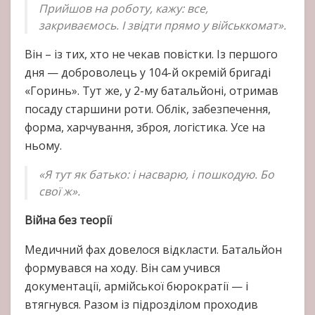
Прийшов на роботу, кажу: все,
закриваємось. І звідти прямо у військкомат».
Він – із тих, хто не чекав повістки. Із першого
дня — доброволець у 104-й окремій бригаді
«Горинь». Тут же, у 2-му батальйоні, отримав
посаду старшини роти. Облік, забезпечення,
форма, харчування, зброя, логістика. Усе на
ньому.
«Я тут як батько: і насварю, і пошкодую. Бо
свої ж».
Війна без теорії
Медичний фах довелося відкласти. Батальйон
формувався на ходу. Він сам учився
документації, армійської бюрократії — і
втягнувся. Разом із підрозділом проходив