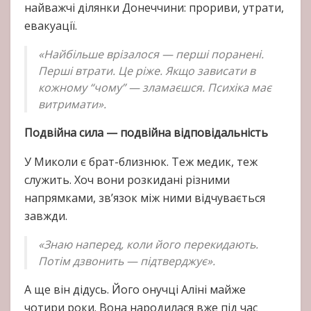
найважчі ділянки Донеччини: прориви, утрати,
евакуації.
«Найбільше врізалося — перші поранені.
Перші втрати. Це ріже. Якщо зависати в
кожному “чому” — зламаєшся. Психіка має
витримати».
Подвійна сила — подвійна відповідальність
У Миколи є брат-близнюк. Теж медик, теж
служить. Хоч вони розкидані різними
напрямками, зв’язок між ними відчувається
завжди.
«Знаю наперед, коли його перекидають.
Потім дзвонить — підтверджує».
А ще він дідусь. Його онучці Аліні майже
чотири роки. Вона народилася вже під час